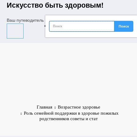
Перейти
Искусство быть здоровым!
к
содержимому
Ваш путеводитель в мир молодости, красоты и долголетия
Главная
Возрастное здоровье
Роль семейной поддержки в здоровье пожилых
родственников советы и стат