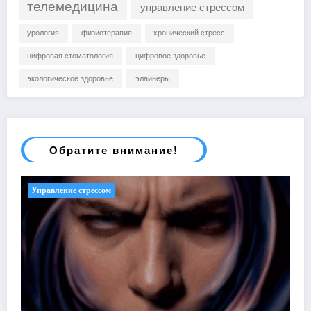
телемедицина
управление стрессом
урология
физиотерапия
хронический стресс
цифровая стоматология
цифровое здоровье
экологическое здоровье
элайнеры
Обратите внимание!
Управление стрессом