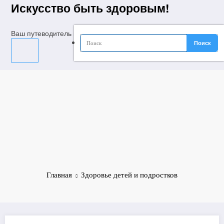
Перейти
Искусство быть здоровым!
к
содержимому
Ваш путеводитель в мир молодости, красоты и долголетия
Главная
Здоровье детей и подростков