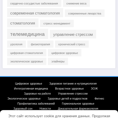
сердечно-сосудистые заболевания
снижение веса
современная стоматология
современные лекарства
стоматология
стресс менеджмент
телемедицина
управление стрессом
урология
физиотерапия
хронический стресс
цифровая стоматология
цифровое здоровье
экологическое здоровье
элайнеры
Цифровое здоровье
Здоровое питание и нутрициология
Интегративная медицина
Возрастное здоровье
ЗОЖ
Здоровье на работе
Управление стрессом
Экологическое здоровье
Здоровье детей и подростков
Фитнес
Профилактика заболеваний
Гормональное здоровье
Здоровый сон
Новости
Доказательная фармакология
Карта сайта
Этот сайт использует cookie для хранения данных. Продолжая