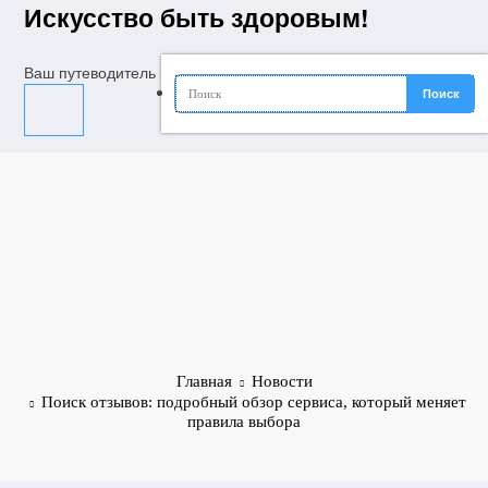
Перейти
Искусство быть здоровым!
к
содержимому
Ваш путеводитель в мир молодости, красоты и долголетия
Главная
Новости
Поиск отзывов: подробный обзор сервиса, который меняет
правила выбора