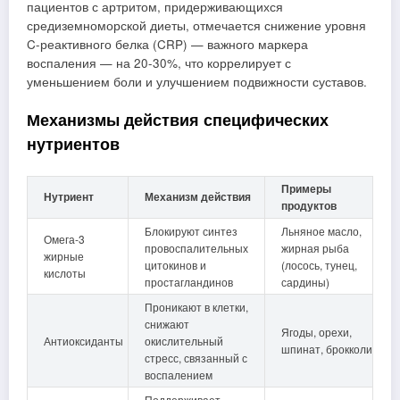
пациентов с артритом, придерживающихся
средиземноморской диеты, отмечается снижение уровня
C-реактивного белка (CRP) — важного маркера
воспаления — на 20-30%, что коррелирует с
уменьшением боли и улучшением подвижности суставов.
Механизмы действия специфических
нутриентов
Примеры
Нутриент
Механизм действия
продуктов
Блокируют синтез
Льняное масло,
Омега-3
провоспалительных
жирная рыба
жирные
цитокинов и
(лосось, тунец,
кислоты
простагландинов
сардины)
Проникают в клетки,
снижают
Ягоды, орехи,
Антиоксиданты
окислительный
шпинат, брокколи
стресс, связанный с
воспалением
Поддерживает