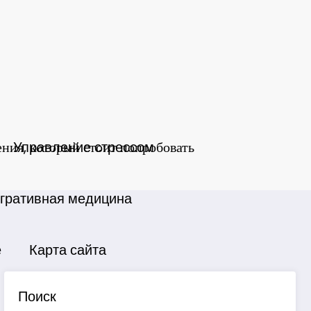
ния, который стоит попробовать
Управление стрессом
гративная медицина
е
Карта сайта
Поиск