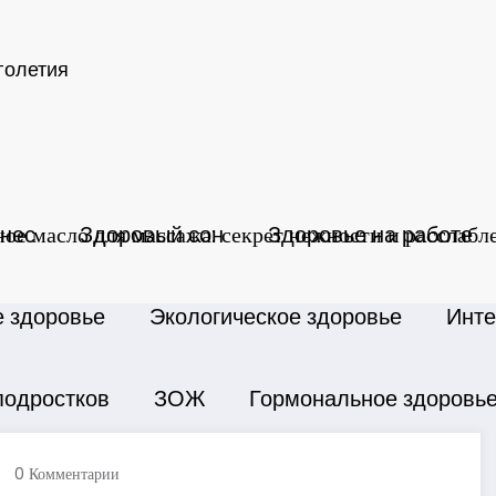
голетия
е масло для массажа: секрет нежности и расслабле
нес
Здоровый сон
Здоровье на работе
е здоровье
Экологическое здоровье
Инте
подростков
ЗОЖ
Гормональное здоровь
0 Комментарии