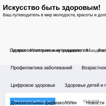
Перейти
Искусство быть здоровым!
к
содержимому
Ваш путеводитель в мир молодости, красоты и дол
Главная
Здоровое питание и нутрициология
Интегративная медицина
Миндально
Фит
Профилактика заболеваний
Возрастно
Цифровое здоровье
Здоровье детей и 
Интегративная Медицина
Автор
30.01.2026
Доказательная фармакология
Новости