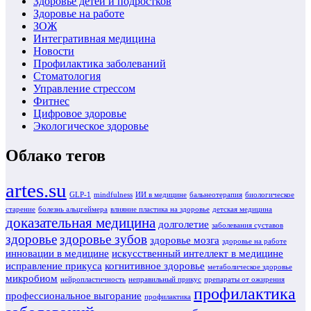
Здоровье детей и подростков
Здоровье на работе
ЗОЖ
Интегративная медицина
Новости
Профилактика заболеваний
Стоматология
Управление стрессом
Фитнес
Цифровое здоровье
Экологическое здоровье
Облако тегов
artes.su
GLP-1
mindfulness
ИИ в медицине
бальнеотерапия
биологическое
старение
болезнь альцгеймера
влияние пластика на здоровье
детская медицина
доказательная медицина
долголетие
заболевания суставов
здоровье
здоровье зубов
здоровье мозга
здоровье на работе
инновации в медицине
искусственный интеллект в медицине
исправление прикуса
когнитивное здоровье
метаболическое здоровье
микробиом
нейропластичность
неправильный прикус
препараты от ожирения
профилактика
профессиональное выгорание
профилактика