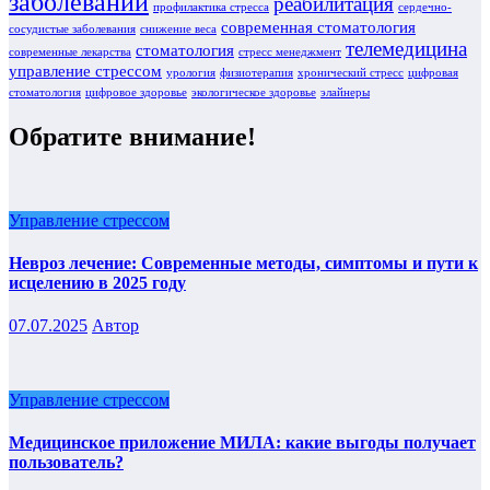
заболеваний
реабилитация
профилактика стресса
сердечно-
современная стоматология
сосудистые заболевания
снижение веса
телемедицина
стоматология
современные лекарства
стресс менеджмент
управление стрессом
урология
физиотерапия
хронический стресс
цифровая
стоматология
цифровое здоровье
экологическое здоровье
элайнеры
Обратите внимание!
Управление стрессом
Невроз лечение: Современные методы, симптомы и пути к
исцелению в 2025 году
07.07.2025
Автор
Управление стрессом
Медицинское приложение МИЛА: какие выгоды получает
пользователь?