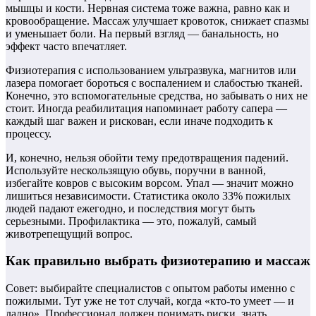
мышцы и кости. Нервная система тоже важна, равно как и
кровообращение. Массаж улучшает кровоток, снижает спазмы
и уменьшает боли. На первый взгляд — банальность, но
эффект часто впечатляет.
Физиотерапия с использованием ультразвука, магнитов или
лазера помогает бороться с воспалением и слабостью тканей.
Конечно, это вспомогательные средства, но забывать о них не
стоит. Иногда реабилитация напоминает работу сапера —
каждый шаг важен и рискован, если иначе подходить к
процессу.
И, конечно, нельзя обойти тему предотвращения падений.
Используйте нескользящую обувь, поручни в ванной,
избегайте ковров с высоким ворсом. Упал — значит можно
лишиться независимости. Статистика около 33% пожилых
людей падают ежегодно, и последствия могут быть
серьезными. Профилактика — это, пожалуй, самый
животрепещущий вопрос.
Как правильно выбрать физиотерапию и массаж
Совет: выбирайте специалистов с опытом работы именно с
пожилыми. Тут уже не тот случай, когда «кто-то умеет — и
ладно». Профессионал должен понимать риски, знать