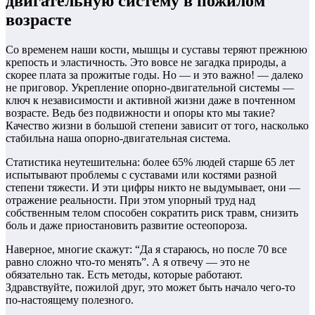
двигательную систему в пожилом
возрасте
Со временем наши кости, мышцы и суставы теряют прежнюю
крепость и эластичность. Это вовсе не загадка природы, а
скорее плата за прожитые годы. Но — и это важно! — далеко
не приговор. Укрепление опорно-двигательной системы —
ключ к независимости и активной жизни даже в почтенном
возрасте. Ведь без подвижности и опоры кто мы такие?
Качество жизни в большой степени зависит от того, насколько
стабильна наша опорно-двигательная система.
Статистика неутешительна: более 65% людей старше 65 лет
испытывают проблемы с суставами или костями разной
степени тяжести. И эти цифры никто не выдумывает, они —
отражение реальности. При этом упорный труд над
собственным телом способен сократить риск травм, снизить
боль и даже приостановить развитие остеопороза.
Наверное, многие скажут: “Да я стараюсь, но после 70 все
равно сложно что-то менять”. А я отвечу — это не
обязательно так. Есть методы, которые работают.
Здравствуйте, пожилой друг, это может быть начало чего-то
по-настоящему полезного.