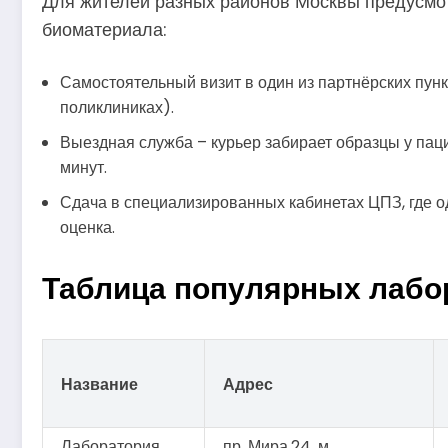
Для жителей разных районов Москвы предусмо
биоматериала:
Самостоятельный визит в один из партнёрских пункт
поликлиниках).
Выездная служба – курьер забирает образцы у пац
минут.
Сдача в специализированных кабинетах ЦПЗ, где 
оценка.
Таблица популярных лабо
Название
Адрес
Лаборатория
пр. Мира,24, м.