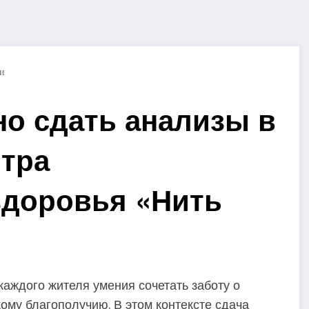
и
но сдать анализы в
нтра
здоровья «Нить
каждого жителя умения сочетать заботу о
ому благополучию. В этом контексте сдача