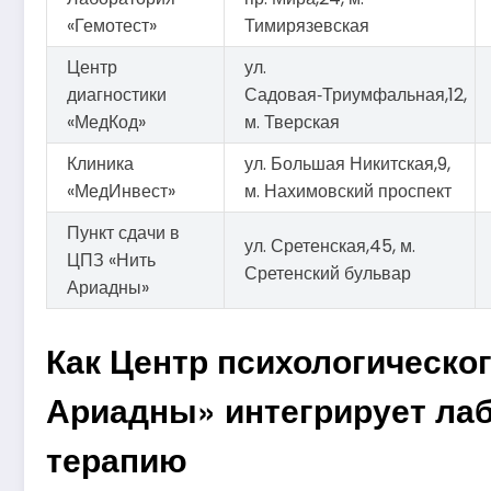
«Гемотест»
Тимирязевская
Центр
ул.
диагностики
Садовая‑Триумфальная,12,
«МедКод»
м. Тверская
Клиника
ул. Большая Никитская,9,
«МедИнвест»
м. Нахимовский проспект
Пункт сдачи в
ул. Сретенская,45, м.
ЦПЗ «Нить
Сретенский бульвар
Ариадны»
Как Центр психологическо
Ариадны» интегрирует ла
терапию