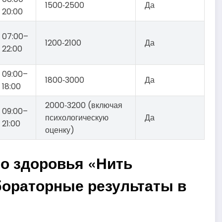
1500‑2500
Да
20:00
07:00–
1200‑2100
Да
22:00
09:00–
1800‑3000
Да
18:00
2000‑3200 (включая
09:00–
психологическую
Да
21:00
оценку)
го здоровья «Нить
бораторные результаты в