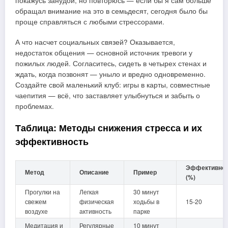
покажусь занудой, но повторюсь — если бы я сам больше
обращал внимание на это в семьдесят, сегодня было бы
проще справляться с любыми стрессорами.
А что насчет социальных связей? Оказывается,
недостаток общения — основной источник тревоги у
пожилых людей. Согласитесь, сидеть в четырех стенах и
ждать, когда позвонят — уныло и вредно одновременно.
Создайте свой маленький клуб: игры в карты, совместные
чаепития — всё, что заставляет улыбнуться и забыть о
проблемах.
Таблица: Методы снижения стресса и их
эффективность
Эффективнос
Метод
Описание
Пример
(%)
Прогулки на
Легкая
30 минут
свежем
физическая
ходьбы в
15-20
воздухе
активность
парке
Медитация и
Регулярные
10 минут