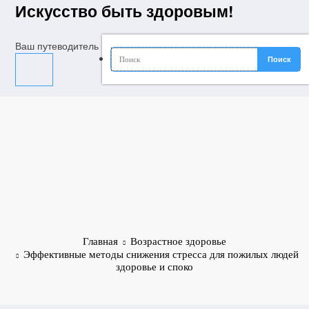
Перейти
Искусство быть здоровым!
к
содержимому
Ваш путеводитель в мир молодости, красоты и долголетия
Главная
Возрастное здоровье
Эффективные методы снижения стресса для пожилых людей
здоровье и споко