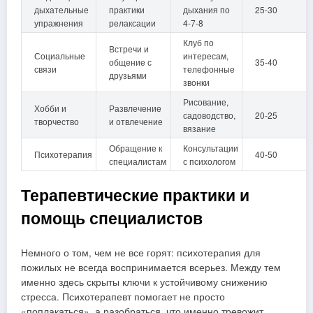
дыхательные
практики
дыхания по
25-30
упражнения
релаксации
4-7-8
Клуб по
Встречи и
Социальные
интересам,
общение с
35-40
связи
телефонные
друзьями
звонки
Рисование,
Хобби и
Развлечение
садоводство,
20-25
творчество
и отвлечение
вязание
Обращение к
Консультации
Психотерапия
40-50
специалистам
с психологом
Терапевтические практики и
помощь специалистов
Немного о том, чем не все горят: психотерапия для
пожилых не всегда воспринимается всерьез. Между тем
именно здесь скрыты ключи к устойчивому снижению
стресса. Психотерапевт помогает не просто
«поплакаться», а разобраться, что именно тревожит,