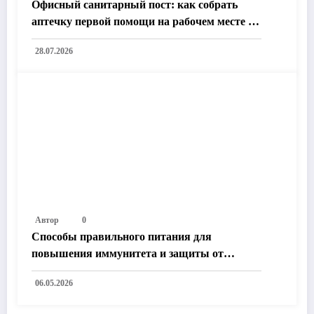
Офисный санитарный пост: как собрать
аптечку первой помощи на рабочем месте по
новым требованиям охраны труда и
28.07.2026
приказам Минздрава
Автор
0
Способы правильного питания для
повышения иммунитета и защиты от
холеры: удивительные научные открытия,
06.05.2026
которые изменят вашу жизнь