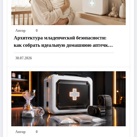
Автор
0
Архитектура младенческой безопасности:
как собрать идеальную домашнюю аптечку
для молодой семьи и защитить
30.07.2026
новорожденного с первых дней жизни
Автор
0