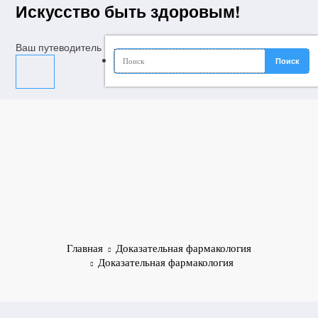
Перейти
Искусство быть здоровым!
к
содержимому
Ваш путеводитель в мир молодости, красоты и долголетия
Главная
Доказательная фармакология
Доказательная фармакология