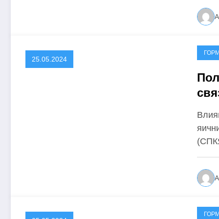
А
ГОР
25.05.2024
Пол
свя
Влия
яичн
(СПК
А
ГОР