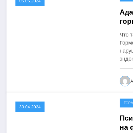
05.05.2024
Ада
гор
Что 
Горм
нару
эндо
А
ГОР
30.04.2024
Пси
на 