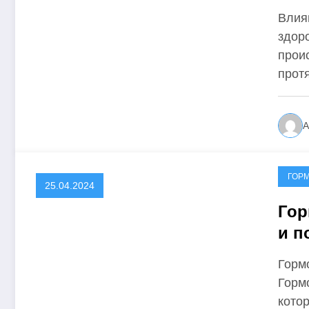
Влия
здор
прои
прот
А
ГОР
25.04.2024
Гор
и п
Горм
Горм
кото