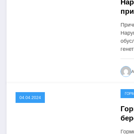
Нар
при
Прич
Нару
обус
гене
А
ГОР
04.04.2024
Гор
бер
Горм