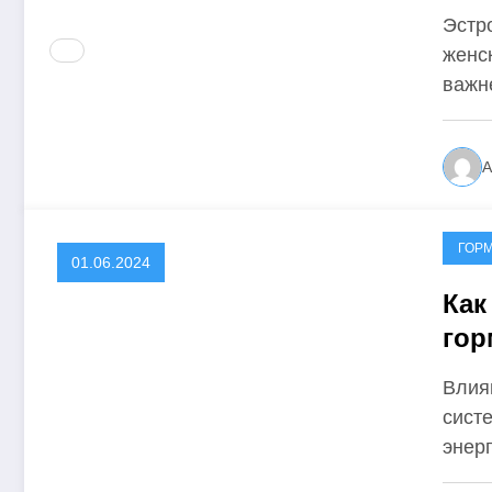
Эстр
женск
важн
А
ГОР
01.06.2024
Как
гор
Влия
сист
энер