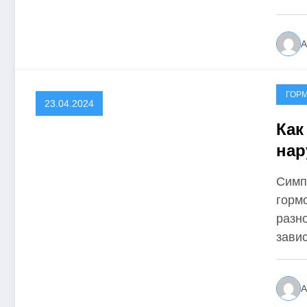
А
ГОР
23.04.2024
Как
нар
Симп
горм
разн
зави
А