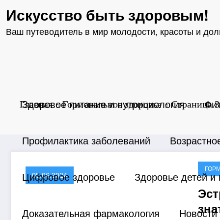
Перейти
Искусство быть здоровым!
к
содержимому
Ваш путеводитель в мир молодости, красоты и дол
Здоровое питание и нутрициология
Фи
Главная
Гормональное здоровье
Страница 3
Профилактика заболеваний
Возрастно
ГОР
Цифровое здоровье
Здоровье детей и
05.06.2024
Эст
зна
Доказательная фармакология
Новости