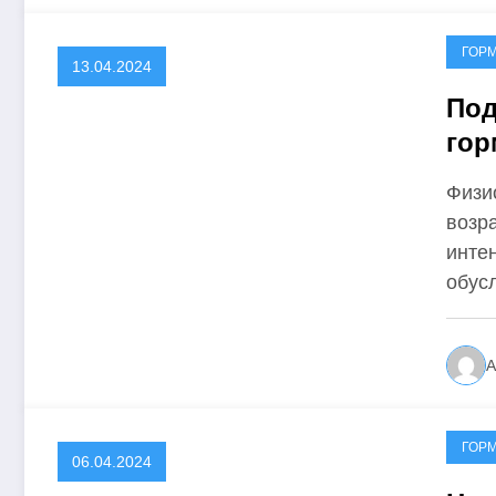
ГОР
13.04.2024
Под
гор
Физи
возр
инте
обус
А
ГОР
06.04.2024